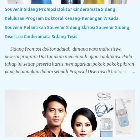
Souvenir Sidang Promosi Doktor Cinderamata Sidang
Kelulusan Program Doktoral Kenang-Kenangan Wisuda
Souvenir Pelantikan Souvenir Sidang Skripsi Souvenir Sidang
Disertasi Cinderamata Sidang Tesis
Sidang Promosi doktor adalah dimana para mahasiswa
peserta program Doktor akan menempuh ujian kualifikasi. Pada
tahap ini setiap peserta harus memaparkan pokok-pokok pikiran
yang ia tuangkan dalam sebuah Proposal Disertasi di hadapan
Komisi Penguji Proposal Disertasi. Jika komisi penguji
menyatakan sebuah proposal Disertasi layak untuk
ditindaklanjuti menjadi sebuah Disertasi, maka peserta berhak
menyandang titel Kandidat Doktor. Tegarcrafts sebagai
perusahaan spesialis penyedia souvenir untuk instansi
pemerintahan, swasta dan perbankan juga menyediakan
berbagai macam souvenir untuk sidang doktor yang bisa
disesuaikan dengan bugdet dan kebutuhan Anda. Sport vacuum
cup, botol minum stainless steel dinding ganda yang memiliki