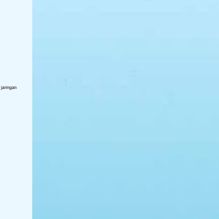
yang dirancang untuk memberikan
kesejukan instan. berukuran kecil dan
ringan, sehingga mudah dibawa kemana
saja. Kipas ...
jaringan