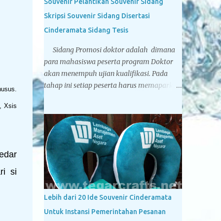
Souvenir Pelantikan Souvenir Sidang
Skripsi Souvenir Sidang Disertasi
Cinderamata Sidang Tesis
Sidang Promosi doktor adalah dimana
para mahasiswa peserta program Doktor
akan menempuh ujian kualifikasi. Pada
tahap ini setiap peserta harus memaparkan
usus.
pokok-pokok pikiran yang ia tuangkan
, Xsis
dalam sebuah Proposal Disertasi di
hadapan Komisi Penguji Proposal Disertasi.
Jika komisi penguji menyatakan sebuah
proposal Disertasi layak untuk
edar
ditindaklanjuti menjadi sebuah Disertasi,
maka peserta berhak menyandang titel
i si
Kandidat Doktor. Tegarcrafts sebagai
perusahaan spesialis penyedia souvenir
Lebih dari 20 Ide Souvenir Cinderamata
untuk instansi pemerintahan, swasta dan
Untuk Instansi Pemerintahan Pesanan
perbankan juga menyediakan berbagai