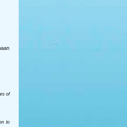
haan
es of
on to