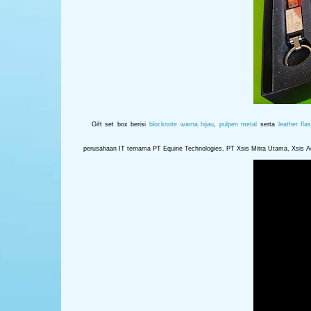
Gift set box berisi
blocknote warna hijau
,
pulpen metal
serta
leather fla
perusahaan IT ternama PT Equine Technologies, PT Xsis Mitra Utama, Xsis A