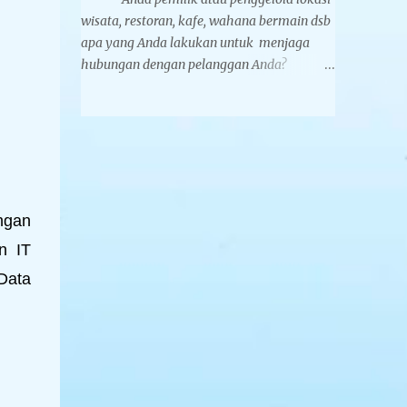
membuat bantal leher, yakni Yelvo dan
wisata, restoran, kafe, wahana bermain dsb
Velboa. Yelvo lebih halus dan nyaman
apa yang Anda lakukan untuk menjaga
digunakan. Bantal leher koleksi Tegarcrafts
hubungan dengan pelanggan Anda?
memiliki dua metode pencetakan logo yaitu
Membuat berbagai gimmick souvenir untuk
printing dan bordir. Untuk printing
dibagikan secara gratis atau berbayar
kelebihannya logo dan desain Anda lebih...
adalah pilihannya. Setidaknya nama dan
brand bisnis Anda tetap ada dalam benak
konsumen sehingga akan memunculkan
keterikatan emosional antara bisnis Anda
dan customer yang akan melahirkan
ngan
loyalitas kepada konsumen. Jika
n IT
dijadikan sebagai souvenir berbayar akan
Data
menambah pundi-pundi pemasukan dari
bisnis Anda, dibawah ini adalah beberapa
contoh suvenir yang pernah dipesan oleh PT
Karya Agung Retail cabang usaha dari
Agung Sedayu Group Tbk. Kipas tangan
elektrik mini adalah perangkat portabel