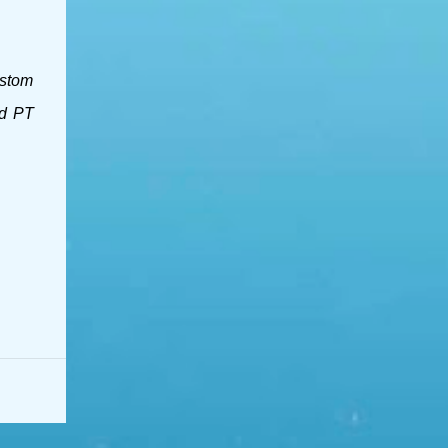
ustom
nd PT