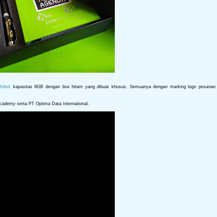
shdisk
kapasitas 8GB dengan box hitam yang dibuat khusus. Semuanya dengan marking logo pesanan 
cademy serta PT Optima Data International.