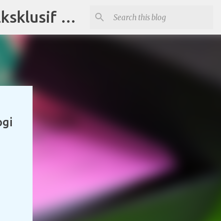
Distributor Souvenir di Tangerang Jual Produk Promosi Eksklusif Corporate dan Instansi Pemerintah
ogi