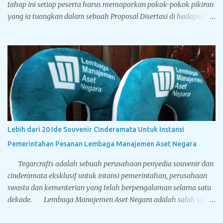
tahap ini setiap peserta harus memaparkan pokok-pokok pikiran
yang ia tuangkan dalam sebuah Proposal Disertasi di hadapan
Komisi Penguji Proposal Disertasi. Jika komisi penguji
menyatakan sebuah proposal Disertasi layak untuk
ditindaklanjuti menjadi sebuah Disertasi, maka peserta berhak
menyandang titel Kandidat Doktor. Tegarcrafts sebagai
perusahaan spesialis penyedia souvenir untuk instansi
pemerintahan, swasta dan perbankan juga menyediakan
berbagai macam souvenir untuk sidang doktor yang bisa
disesuaikan dengan bugdet dan kebutuhan Anda. Sport vacuum
cup, botol minum stainless steel dinding ganda yang memiliki
Lebih dari 20 Ide Souvenir Cinderamata Untuk Instansi
leher mengecil sehingga mirip dengan botol minum yang terbuat
Pemerintahan Pesanan Lembaga Manajemen Aset Negara
dari kaca. Terbuat dari stainless steel BPA free hadir dengan lima
pilihan warna solid: hitam, putih, biru, silver dan gold...
Tegarcrafts adalah sebuah perusahaan penyedia souvenir dan
cinderamata eksklusif untuk intansi pemerintahan, perusahaan
swasta dan kementerian yang telah berpengalaman selama satu
dekade. Lembaga Manajemen Aset Negara adalah salah satu
pelanggan terbesar Tegarcrafts, kami selalu mendapat