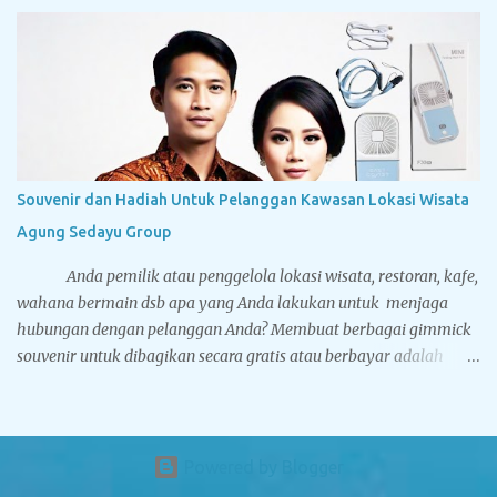
kepercayaan dan menjadi pilihan utama dalam pengadaan
souvenir. Dibawah ini adalah foto-foto dari cinderamata
eksklusif yang pernah dikerjakan oleh Tegarcrafts. Silahkan
nikmati aneka gambar dibawah, yang mana mungkin berguna
sebagai referensi Anda sebelum Anda memesan souvenir kepada
kami. Bantal Leher Bahan Yelvo Ada dua jenis standar bahan
untuk membuat bantal leher, yakni Yelvo dan Velboa. Yelvo lebih
halus dan nyaman digunakan. Bantal leher koleksi Tegarcrafts
Souvenir dan Hadiah Untuk Pelanggan Kawasan Lokasi Wisata
memiliki dua metode pencetakan logo yaitu printing dan bordir.
Agung Sedayu Group
Untuk printing kelebihannya logo dan desain Anda lebih...
Anda pemilik atau penggelola lokasi wisata, restoran, kafe,
wahana bermain dsb apa yang Anda lakukan untuk menjaga
hubungan dengan pelanggan Anda? Membuat berbagai gimmick
souvenir untuk dibagikan secara gratis atau berbayar adalah
pilihannya. Setidaknya nama dan brand bisnis Anda tetap ada
dalam benak konsumen sehingga akan memunculkan
keterikatan emosional antara bisnis Anda dan customer yang
akan melahirkan loyalitas kepada konsumen. Jika dijadikan
Powered by Blogger
sebagai souvenir berbayar akan menambah pundi-pundi