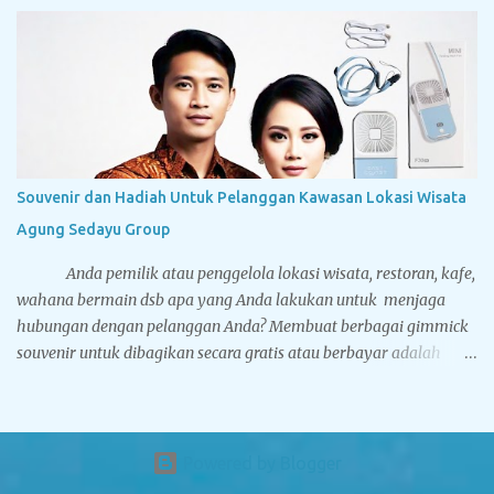
kepercayaan dan menjadi pilihan utama dalam pengadaan
souvenir. Dibawah ini adalah foto-foto dari cinderamata
eksklusif yang pernah dikerjakan oleh Tegarcrafts. Silahkan
nikmati aneka gambar dibawah, yang mana mungkin berguna
sebagai referensi Anda sebelum Anda memesan souvenir kepada
kami. Bantal Leher Bahan Yelvo Ada dua jenis standar bahan
untuk membuat bantal leher, yakni Yelvo dan Velboa. Yelvo lebih
halus dan nyaman digunakan. Bantal leher koleksi Tegarcrafts
Souvenir dan Hadiah Untuk Pelanggan Kawasan Lokasi Wisata
memiliki dua metode pencetakan logo yaitu printing dan bordir.
Agung Sedayu Group
Untuk printing kelebihannya logo dan desain Anda lebih...
Anda pemilik atau penggelola lokasi wisata, restoran, kafe,
wahana bermain dsb apa yang Anda lakukan untuk menjaga
hubungan dengan pelanggan Anda? Membuat berbagai gimmick
souvenir untuk dibagikan secara gratis atau berbayar adalah
pilihannya. Setidaknya nama dan brand bisnis Anda tetap ada
dalam benak konsumen sehingga akan memunculkan
keterikatan emosional antara bisnis Anda dan customer yang
akan melahirkan loyalitas kepada konsumen. Jika dijadikan
Powered by Blogger
sebagai souvenir berbayar akan menambah pundi-pundi