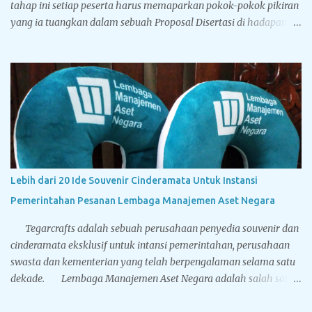
tahap ini setiap peserta harus memaparkan pokok-pokok pikiran
yang ia tuangkan dalam sebuah Proposal Disertasi di hadapan
Komisi Penguji Proposal Disertasi. Jika komisi penguji
menyatakan sebuah proposal Disertasi layak untuk
ditindaklanjuti menjadi sebuah Disertasi, maka peserta berhak
menyandang titel Kandidat Doktor. Tegarcrafts sebagai
perusahaan spesialis penyedia souvenir untuk instansi
pemerintahan, swasta dan perbankan juga menyediakan
berbagai macam souvenir untuk sidang doktor yang bisa
disesuaikan dengan bugdet dan kebutuhan Anda. Sport vacuum
cup, botol minum stainless steel dinding ganda yang memiliki
Lebih dari 20 Ide Souvenir Cinderamata Untuk Instansi
leher mengecil sehingga mirip dengan botol minum yang terbuat
Pemerintahan Pesanan Lembaga Manajemen Aset Negara
dari kaca. Terbuat dari stainless steel BPA free hadir dengan lima
pilihan warna solid: hitam, putih, biru, silver dan gold...
Tegarcrafts adalah sebuah perusahaan penyedia souvenir dan
cinderamata eksklusif untuk intansi pemerintahan, perusahaan
swasta dan kementerian yang telah berpengalaman selama satu
dekade. Lembaga Manajemen Aset Negara adalah salah satu
pelanggan terbesar Tegarcrafts, kami selalu mendapat