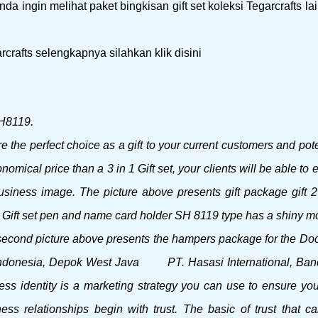
a ingin melihat paket bingkisan gift set koleksi Tegarcrafts la
rcrafts selengkapnya silahkan klik disini
SH8119.
e the perfect choice as a gift to your current customers and pote
omical price than a 3 in 1 Gift set, your clients will be able to e
 business image.
The picture above presents gift package gift 2
t set pen and name card holder SH 8119 type has a shiny m
econd picture above presents the hampers package for the Doc
 Indonesia, Depok West Java
PT.
Hasasi International, Ba
ss identity is a marketing strategy you can use to ensure yo
ess relationships begin with trust.
The basic of trust that c