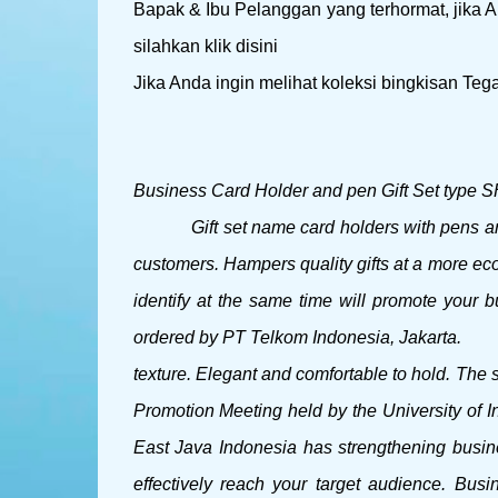
Bapak & Ibu Pelanggan yang terhormat, jika And
silahkan klik disini
Jika Anda ingin melihat koleksi bingkisan Tega
Business Card Holder and pen Gift Set type 
Gift set name card holders with pens ar
customers.
Hampers quality gifts at a more econ
identify at the same time will promote your
ordered by PT Telkom Indonesia, Jakarta.
Gif
texture.
Elegant and comfortable to hold.
The s
Promotion Meeting held by the University of
East Java Indonesia has strengthening busine
effectively reach your target audience.
Busin