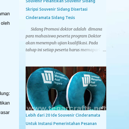
Souvenir Pelantikan Souvenir Sidang
Skripsi Souvenir Sidang Disertasi
yaman
Cinderamata Sidang Tesis
 oleh
Sidang Promosi doktor adalah dimana
para mahasiswa peserta program Doktor
akan menempuh ujian kualifikasi. Pada
tahap ini setiap peserta harus memaparkan
pokok-pokok pikiran yang ia tuangkan
dalam sebuah Proposal Disertasi di
hadapan Komisi Penguji Proposal Disertasi.
Jika komisi penguji menyatakan sebuah
proposal Disertasi layak untuk
ditindaklanjuti menjadi sebuah Disertasi,
dung:
maka peserta berhak menyandang titel
tikan
Kandidat Doktor. Tegarcrafts sebagai
perusahaan spesialis penyedia souvenir
Dasar
Lebih dari 20 Ide Souvenir Cinderamata
untuk instansi pemerintahan, swasta dan
Untuk Instansi Pemerintahan Pesanan
perbankan juga menyediakan berbagai