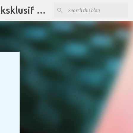
Distributor Souvenir di Tangerang Jual Produk Promosi Eksklusif Corporate dan Instansi Pemerintah