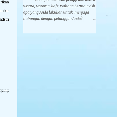
rikan
membuat bantal leher, yakni Yelvo dan
wisata, restoran, kafe, wahana bermain dsb
Velboa. Yelvo lebih halus dan nyaman
ambar
apa yang Anda lakukan untuk menjaga
digunakan. Bantal leher koleksi Tegarcrafts
hubungan dengan pelanggan Anda?
dstri
memiliki dua metode pencetakan logo yaitu
Membuat berbagai gimmick souvenir untuk
printing dan bordir. Untuk printing
dibagikan secara gratis atau berbayar
kelebihannya logo dan desain Anda lebih...
adalah pilihannya. Setidaknya nama dan
brand bisnis Anda tetap ada dalam benak
konsumen sehingga akan memunculkan
keterikatan emosional antara bisnis Anda
dan customer yang akan melahirkan
loyalitas kepada konsumen. Jika
dijadikan sebagai souvenir berbayar akan
menambah pundi-pundi pemasukan dari
bisnis Anda, dibawah ini adalah beberapa
mping
contoh suvenir yang pernah dipesan oleh PT
Karya Agung Retail cabang usaha dari
Agung Sedayu Group Tbk. Kipas tangan
elektrik mini adalah perangkat portabel