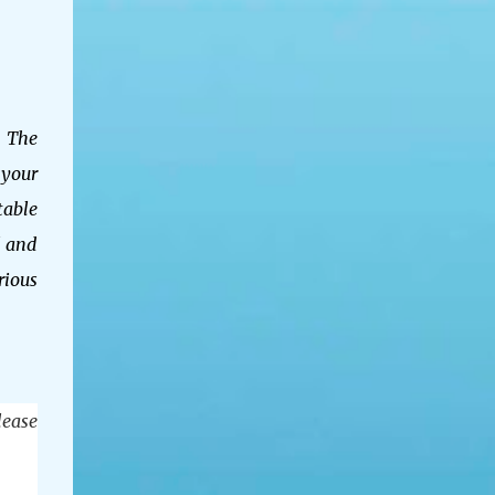
. The
 your
table
l and
rious
lease