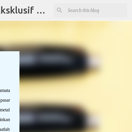
Distributor Souvenir di Tangerang Jual Produk Promosi Eksklusif Corporate dan Instansi Pemerintah
amata
pasar
metal
inkan
atlah