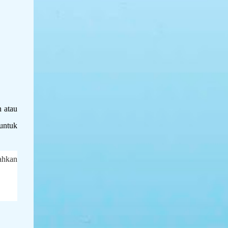
yang dirancang untuk memberikan
kesejukan instan. berukuran kecil dan
ringan, sehingga mudah dibawa kemana
saja. Kipas ...
n atau
 untuk
ahkan