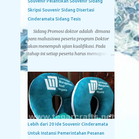
Souvenir Pelantikan Souvenir Sidang
Skripsi Souvenir Sidang Disertasi
Cinderamata Sidang Tesis
Sidang Promosi doktor adalah dimana
para mahasiswa peserta program Doktor
akan menempuh ujian kualifikasi. Pada
tahap ini setiap peserta harus memaparkan
pokok-pokok pikiran yang ia tuangkan
dalam sebuah Proposal Disertasi di
hadapan Komisi Penguji Proposal Disertasi.
Jika komisi penguji menyatakan sebuah
proposal Disertasi layak untuk
ditindaklanjuti menjadi sebuah Disertasi,
maka peserta berhak menyandang titel
Kandidat Doktor. Tegarcrafts sebagai
perusahaan spesialis penyedia souvenir
Lebih dari 20 Ide Souvenir Cinderamata
untuk instansi pemerintahan, swasta dan
Untuk Instansi Pemerintahan Pesanan
perbankan juga menyediakan berbagai