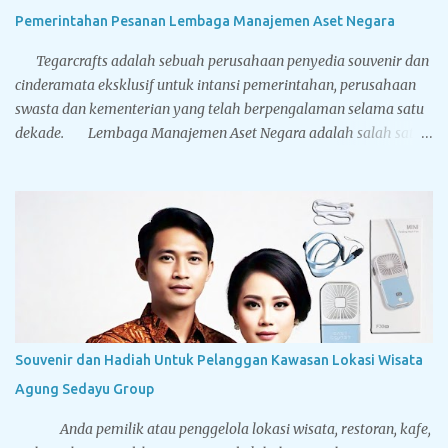
leher mengecil sehingga mirip dengan botol minum yang terbuat
Pemerintahan Pesanan Lembaga Manajemen Aset Negara
dari kaca. Terbuat dari stainless steel BPA free hadir dengan lima
pilihan warna solid: hitam, putih, biru, silver dan gold...
Tegarcrafts adalah sebuah perusahaan penyedia souvenir dan
cinderamata eksklusif untuk intansi pemerintahan, perusahaan
swasta dan kementerian yang telah berpengalaman selama satu
dekade. Lembaga Manajemen Aset Negara adalah salah satu
pelanggan terbesar Tegarcrafts, kami selalu mendapat
kepercayaan dan menjadi pilihan utama dalam pengadaan
souvenir. Dibawah ini adalah foto-foto dari cinderamata
eksklusif yang pernah dikerjakan oleh Tegarcrafts. Silahkan
nikmati aneka gambar dibawah, yang mana mungkin berguna
sebagai referensi Anda sebelum Anda memesan souvenir kepada
kami. Bantal Leher Bahan Yelvo Ada dua jenis standar bahan
untuk membuat bantal leher, yakni Yelvo dan Velboa. Yelvo lebih
halus dan nyaman digunakan. Bantal leher koleksi Tegarcrafts
Souvenir dan Hadiah Untuk Pelanggan Kawasan Lokasi Wisata
memiliki dua metode pencetakan logo yaitu printing dan bordir.
Agung Sedayu Group
Untuk printing kelebihannya logo dan desain Anda lebih...
Anda pemilik atau penggelola lokasi wisata, restoran, kafe,