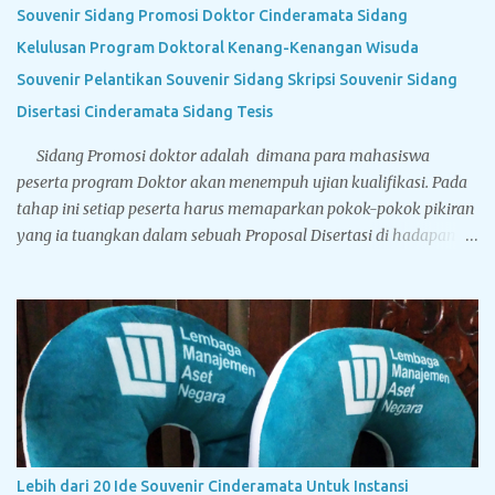
Souvenir Sidang Promosi Doktor Cinderamata Sidang
Kelulusan Program Doktoral Kenang-Kenangan Wisuda
Souvenir Pelantikan Souvenir Sidang Skripsi Souvenir Sidang
Disertasi Cinderamata Sidang Tesis
Sidang Promosi doktor adalah dimana para mahasiswa
peserta program Doktor akan menempuh ujian kualifikasi. Pada
tahap ini setiap peserta harus memaparkan pokok-pokok pikiran
yang ia tuangkan dalam sebuah Proposal Disertasi di hadapan
Komisi Penguji Proposal Disertasi. Jika komisi penguji
menyatakan sebuah proposal Disertasi layak untuk
ditindaklanjuti menjadi sebuah Disertasi, maka peserta berhak
menyandang titel Kandidat Doktor. Tegarcrafts sebagai
perusahaan spesialis penyedia souvenir untuk instansi
pemerintahan, swasta dan perbankan juga menyediakan
berbagai macam souvenir untuk sidang doktor yang bisa
disesuaikan dengan bugdet dan kebutuhan Anda. Sport vacuum
cup, botol minum stainless steel dinding ganda yang memiliki
Lebih dari 20 Ide Souvenir Cinderamata Untuk Instansi