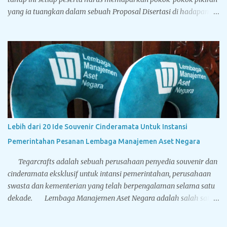
yang ia tuangkan dalam sebuah Proposal Disertasi di hadapan
Komisi Penguji Proposal Disertasi. Jika komisi penguji
menyatakan sebuah proposal Disertasi layak untuk
ditindaklanjuti menjadi sebuah Disertasi, maka peserta berhak
menyandang titel Kandidat Doktor. Tegarcrafts sebagai
perusahaan spesialis penyedia souvenir untuk instansi
pemerintahan, swasta dan perbankan juga menyediakan
berbagai macam souvenir untuk sidang doktor yang bisa
disesuaikan dengan bugdet dan kebutuhan Anda. Sport vacuum
cup, botol minum stainless steel dinding ganda yang memiliki
Lebih dari 20 Ide Souvenir Cinderamata Untuk Instansi
leher mengecil sehingga mirip dengan botol minum yang terbuat
Pemerintahan Pesanan Lembaga Manajemen Aset Negara
dari kaca. Terbuat dari stainless steel BPA free hadir dengan lima
pilihan warna solid: hitam, putih, biru, silver dan gold...
Tegarcrafts adalah sebuah perusahaan penyedia souvenir dan
cinderamata eksklusif untuk intansi pemerintahan, perusahaan
swasta dan kementerian yang telah berpengalaman selama satu
dekade. Lembaga Manajemen Aset Negara adalah salah satu
pelanggan terbesar Tegarcrafts, kami selalu mendapat
kepercayaan dan menjadi pilihan utama dalam pengadaan