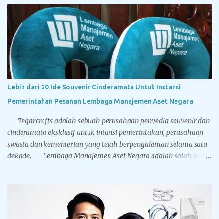
ditindaklanjuti menjadi sebuah Disertasi, maka peserta berhak
menyandang titel Kandidat Doktor. Tegarcrafts sebagai
perusahaan spesialis penyedia souvenir untuk instansi
pemerintahan, swasta dan perbankan juga menyediakan
berbagai macam souvenir untuk sidang doktor yang bisa
disesuaikan dengan bugdet dan kebutuhan Anda. Sport vacuum
cup, botol minum stainless steel dinding ganda yang memiliki
Lebih dari 20 Ide Souvenir Cinderamata Untuk Instansi
leher mengecil sehingga mirip dengan botol minum yang terbuat
Pemerintahan Pesanan Lembaga Manajemen Aset Negara
dari kaca. Terbuat dari stainless steel BPA free hadir dengan lima
pilihan warna solid: hitam, putih, biru, silver dan gold...
Tegarcrafts adalah sebuah perusahaan penyedia souvenir dan
cinderamata eksklusif untuk intansi pemerintahan, perusahaan
swasta dan kementerian yang telah berpengalaman selama satu
dekade. Lembaga Manajemen Aset Negara adalah salah satu
pelanggan terbesar Tegarcrafts, kami selalu mendapat
kepercayaan dan menjadi pilihan utama dalam pengadaan
souvenir. Dibawah ini adalah foto-foto dari cinderamata
eksklusif yang pernah dikerjakan oleh Tegarcrafts. Silahkan
nikmati aneka gambar dibawah, yang mana mungkin berguna