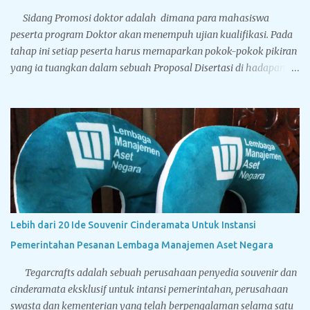
Sidang Promosi doktor adalah dimana para mahasiswa
peserta program Doktor akan menempuh ujian kualifikasi. Pada
tahap ini setiap peserta harus memaparkan pokok-pokok pikiran
yang ia tuangkan dalam sebuah Proposal Disertasi di hadapan
Komisi Penguji Proposal Disertasi. Jika komisi penguji
menyatakan sebuah proposal Disertasi layak untuk
ditindaklanjuti menjadi sebuah Disertasi, maka peserta berhak
menyandang titel Kandidat Doktor. Tegarcrafts sebagai
perusahaan spesialis penyedia souvenir untuk instansi
pemerintahan, swasta dan perbankan juga menyediakan
berbagai macam souvenir untuk sidang doktor yang bisa
disesuaikan dengan bugdet dan kebutuhan Anda. Sport vacuum
cup, botol minum stainless steel dinding ganda yang memiliki
Lebih dari 20 Ide Souvenir Cinderamata Untuk Instansi
leher mengecil sehingga mirip dengan botol minum yang terbuat
Pemerintahan Pesanan Lembaga Manajemen Aset Negara
dari kaca. Terbuat dari stainless steel BPA free hadir dengan lima
pilihan warna solid: hitam, putih, biru, silver dan gold...
Tegarcrafts adalah sebuah perusahaan penyedia souvenir dan
cinderamata eksklusif untuk intansi pemerintahan, perusahaan
swasta dan kementerian yang telah berpengalaman selama satu