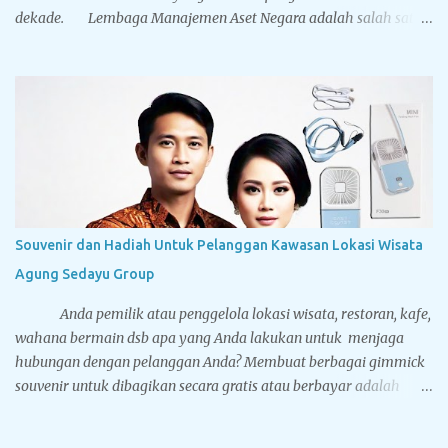
dekade. Lembaga Manajemen Aset Negara adalah salah satu
pelanggan terbesar Tegarcrafts, kami selalu mendapat
kepercayaan dan menjadi pilihan utama dalam pengadaan
souvenir. Dibawah ini adalah foto-foto dari cinderamata
eksklusif yang pernah dikerjakan oleh Tegarcrafts. Silahkan
nikmati aneka gambar dibawah, yang mana mungkin berguna
sebagai referensi Anda sebelum Anda memesan souvenir kepada
kami. Bantal Leher Bahan Yelvo Ada dua jenis standar bahan
untuk membuat bantal leher, yakni Yelvo dan Velboa. Yelvo lebih
halus dan nyaman digunakan. Bantal leher koleksi Tegarcrafts
Souvenir dan Hadiah Untuk Pelanggan Kawasan Lokasi Wisata
memiliki dua metode pencetakan logo yaitu printing dan bordir.
Agung Sedayu Group
Untuk printing kelebihannya logo dan desain Anda lebih...
Anda pemilik atau penggelola lokasi wisata, restoran, kafe,
wahana bermain dsb apa yang Anda lakukan untuk menjaga
hubungan dengan pelanggan Anda? Membuat berbagai gimmick
souvenir untuk dibagikan secara gratis atau berbayar adalah
pilihannya. Setidaknya nama dan brand bisnis Anda tetap ada
dalam benak konsumen sehingga akan memunculkan