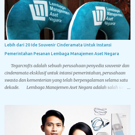
menyandang titel Kandidat Doktor. Tegarcrafts sebagai
perusahaan spesialis penyedia souvenir untuk instansi
pemerintahan, swasta dan perbankan juga menyediakan
berbagai macam souvenir untuk sidang doktor yang bisa
disesuaikan dengan bugdet dan kebutuhan Anda. Sport vacuum
cup, botol minum stainless steel dinding ganda yang memiliki
Lebih dari 20 Ide Souvenir Cinderamata Untuk Instansi
leher mengecil sehingga mirip dengan botol minum yang terbuat
Pemerintahan Pesanan Lembaga Manajemen Aset Negara
dari kaca. Terbuat dari stainless steel BPA free hadir dengan lima
pilihan warna solid: hitam, putih, biru, silver dan gold...
Tegarcrafts adalah sebuah perusahaan penyedia souvenir dan
cinderamata eksklusif untuk intansi pemerintahan, perusahaan
swasta dan kementerian yang telah berpengalaman selama satu
dekade. Lembaga Manajemen Aset Negara adalah salah satu
pelanggan terbesar Tegarcrafts, kami selalu mendapat
kepercayaan dan menjadi pilihan utama dalam pengadaan
souvenir. Dibawah ini adalah foto-foto dari cinderamata
eksklusif yang pernah dikerjakan oleh Tegarcrafts. Silahkan
nikmati aneka gambar dibawah, yang mana mungkin berguna
sebagai referensi Anda sebelum Anda memesan souvenir kepada