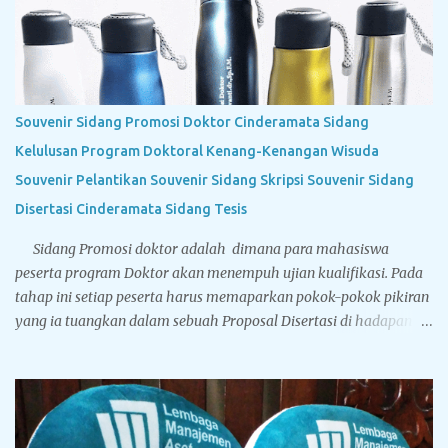
Souvenir Sidang Promosi Doktor Cinderamata Sidang
Kelulusan Program Doktoral Kenang-Kenangan Wisuda
Souvenir Pelantikan Souvenir Sidang Skripsi Souvenir Sidang
Disertasi Cinderamata Sidang Tesis
Sidang Promosi doktor adalah dimana para mahasiswa
peserta program Doktor akan menempuh ujian kualifikasi. Pada
tahap ini setiap peserta harus memaparkan pokok-pokok pikiran
yang ia tuangkan dalam sebuah Proposal Disertasi di hadapan
Komisi Penguji Proposal Disertasi. Jika komisi penguji
menyatakan sebuah proposal Disertasi layak untuk
ditindaklanjuti menjadi sebuah Disertasi, maka peserta berhak
menyandang titel Kandidat Doktor. Tegarcrafts sebagai
perusahaan spesialis penyedia souvenir untuk instansi