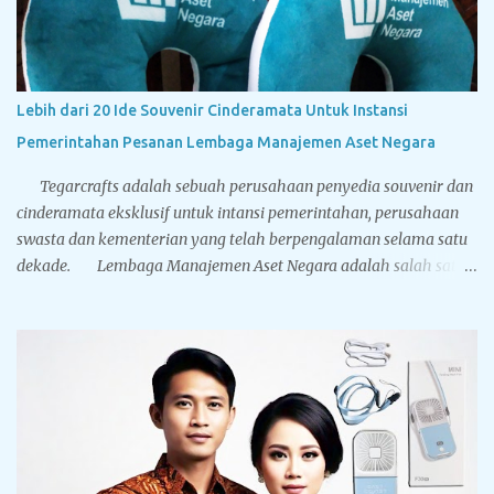
pemerintahan, swasta dan perbankan juga menyediakan
berbagai macam souvenir untuk sidang doktor yang bisa
disesuaikan dengan bugdet dan kebutuhan Anda. Sport vacuum
cup, botol minum stainless steel dinding ganda yang memiliki
Lebih dari 20 Ide Souvenir Cinderamata Untuk Instansi
leher mengecil sehingga mirip dengan botol minum yang terbuat
Pemerintahan Pesanan Lembaga Manajemen Aset Negara
dari kaca. Terbuat dari stainless steel BPA free hadir dengan lima
pilihan warna solid: hitam, putih, biru, silver dan gold...
Tegarcrafts adalah sebuah perusahaan penyedia souvenir dan
cinderamata eksklusif untuk intansi pemerintahan, perusahaan
swasta dan kementerian yang telah berpengalaman selama satu
dekade. Lembaga Manajemen Aset Negara adalah salah satu
pelanggan terbesar Tegarcrafts, kami selalu mendapat
kepercayaan dan menjadi pilihan utama dalam pengadaan
souvenir. Dibawah ini adalah foto-foto dari cinderamata
eksklusif yang pernah dikerjakan oleh Tegarcrafts. Silahkan
nikmati aneka gambar dibawah, yang mana mungkin berguna
sebagai referensi Anda sebelum Anda memesan souvenir kepada
kami. Bantal Leher Bahan Yelvo Ada dua jenis standar bahan
untuk membuat bantal leher, yakni Yelvo dan Velboa. Yelvo lebih