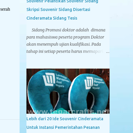
Souvenir Pelantikan Souvenir Sidang
serah
Skripsi Souvenir Sidang Disertasi
Cinderamata Sidang Tesis
Sidang Promosi doktor adalah dimana
para mahasiswa peserta program Doktor
akan menempuh ujian kualifikasi. Pada
tahap ini setiap peserta harus memaparkan
pokok-pokok pikiran yang ia tuangkan
dalam sebuah Proposal Disertasi di
hadapan Komisi Penguji Proposal Disertasi.
Jika komisi penguji menyatakan sebuah
proposal Disertasi layak untuk
ditindaklanjuti menjadi sebuah Disertasi,
maka peserta berhak menyandang titel
Kandidat Doktor. Tegarcrafts sebagai
perusahaan spesialis penyedia souvenir
Lebih dari 20 Ide Souvenir Cinderamata
untuk instansi pemerintahan, swasta dan
Untuk Instansi Pemerintahan Pesanan
perbankan juga menyediakan berbagai