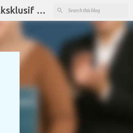
Distributor Souvenir di Tangerang Jual Produk Promosi Eksklusif Corporate dan Instansi Pemerintah