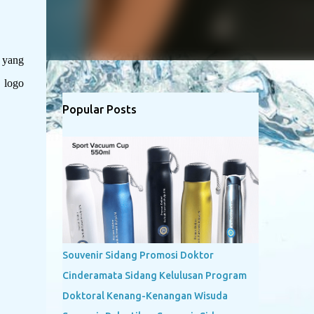
 yang
 logo
Popular Posts
Souvenir Sidang Promosi Doktor
Cinderamata Sidang Kelulusan Program
Doktoral Kenang-Kenangan Wisuda