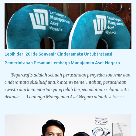
ditindaklanjuti menjadi sebuah Disertasi, maka peserta berhak
menyandang titel Kandidat Doktor. Tegarcrafts sebagai
perusahaan spesialis penyedia souvenir untuk instansi
pemerintahan, swasta dan perbankan juga menyediakan
berbagai macam souvenir untuk sidang doktor yang bisa
disesuaikan dengan bugdet dan kebutuhan Anda. Sport vacuum
cup, botol minum stainless steel dinding ganda yang memiliki
Lebih dari 20 Ide Souvenir Cinderamata Untuk Instansi
leher mengecil sehingga mirip dengan botol minum yang terbuat
Pemerintahan Pesanan Lembaga Manajemen Aset Negara
dari kaca. Terbuat dari stainless steel BPA free hadir dengan lima
pilihan warna solid: hitam, putih, biru, silver dan gold...
Tegarcrafts adalah sebuah perusahaan penyedia souvenir dan
cinderamata eksklusif untuk intansi pemerintahan, perusahaan
swasta dan kementerian yang telah berpengalaman selama satu
dekade. Lembaga Manajemen Aset Negara adalah salah satu
pelanggan terbesar Tegarcrafts, kami selalu mendapat
kepercayaan dan menjadi pilihan utama dalam pengadaan
souvenir. Dibawah ini adalah foto-foto dari cinderamata
eksklusif yang pernah dikerjakan oleh Tegarcrafts. Silahkan
nikmati aneka gambar dibawah, yang mana mungkin berguna