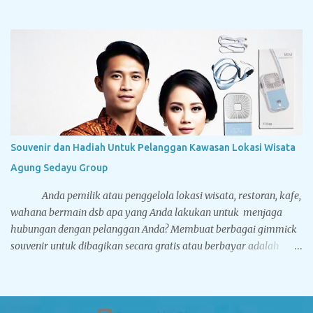
pelanggan terbesar Tegarcrafts, kami selalu mendapat
kepercayaan dan menjadi pilihan utama dalam pengadaan
souvenir. Dibawah ini adalah foto-foto dari cinderamata
eksklusif yang pernah dikerjakan oleh Tegarcrafts. Silahkan
nikmati aneka gambar dibawah, yang mana mungkin berguna
sebagai referensi Anda sebelum Anda memesan souvenir kepada
kami. Bantal Leher Bahan Yelvo Ada dua jenis standar bahan
untuk membuat bantal leher, yakni Yelvo dan Velboa. Yelvo lebih
halus dan nyaman digunakan. Bantal leher koleksi Tegarcrafts
Souvenir dan Hadiah Untuk Pelanggan Kawasan Lokasi Wisata
memiliki dua metode pencetakan logo yaitu printing dan bordir.
Agung Sedayu Group
Untuk printing kelebihannya logo dan desain Anda lebih...
Anda pemilik atau penggelola lokasi wisata, restoran, kafe,
wahana bermain dsb apa yang Anda lakukan untuk menjaga
hubungan dengan pelanggan Anda? Membuat berbagai gimmick
souvenir untuk dibagikan secara gratis atau berbayar adalah
pilihannya. Setidaknya nama dan brand bisnis Anda tetap ada
dalam benak konsumen sehingga akan memunculkan
keterikatan emosional antara bisnis Anda dan customer yang