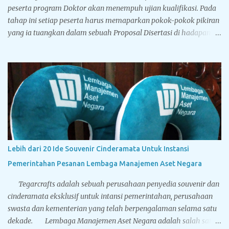
peserta program Doktor akan menempuh ujian kualifikasi. Pada
tahap ini setiap peserta harus memaparkan pokok-pokok pikiran
yang ia tuangkan dalam sebuah Proposal Disertasi di hadapan
Komisi Penguji Proposal Disertasi. Jika komisi penguji
menyatakan sebuah proposal Disertasi layak untuk
ditindaklanjuti menjadi sebuah Disertasi, maka peserta berhak
menyandang titel Kandidat Doktor. Tegarcrafts sebagai
perusahaan spesialis penyedia souvenir untuk instansi
pemerintahan, swasta dan perbankan juga menyediakan
berbagai macam souvenir untuk sidang doktor yang bisa
disesuaikan dengan bugdet dan kebutuhan Anda. Sport vacuum
cup, botol minum stainless steel dinding ganda yang memiliki
Lebih dari 20 Ide Souvenir Cinderamata Untuk Instansi
leher mengecil sehingga mirip dengan botol minum yang terbuat
Pemerintahan Pesanan Lembaga Manajemen Aset Negara
dari kaca. Terbuat dari stainless steel BPA free hadir dengan lima
pilihan warna solid: hitam, putih, biru, silver dan gold...
Tegarcrafts adalah sebuah perusahaan penyedia souvenir dan
cinderamata eksklusif untuk intansi pemerintahan, perusahaan
swasta dan kementerian yang telah berpengalaman selama satu
dekade. Lembaga Manajemen Aset Negara adalah salah satu