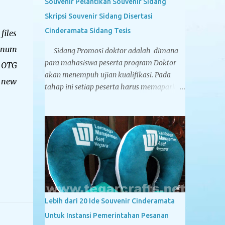
Souvenir Pelantikan Souvenir Sidang
Skripsi Souvenir Sidang Disertasi
Cinderamata Sidang Tesis
files
minum
Sidang Promosi doktor adalah dimana
para mahasiswa peserta program Doktor
e OTG
akan menempuh ujian kualifikasi. Pada
f new
tahap ini setiap peserta harus memaparkan
pokok-pokok pikiran yang ia tuangkan
dalam sebuah Proposal Disertasi di
hadapan Komisi Penguji Proposal Disertasi.
Jika komisi penguji menyatakan sebuah
proposal Disertasi layak untuk
ditindaklanjuti menjadi sebuah Disertasi,
maka peserta berhak menyandang titel
Kandidat Doktor. Tegarcrafts sebagai
perusahaan spesialis penyedia souvenir
Lebih dari 20 Ide Souvenir Cinderamata
untuk instansi pemerintahan, swasta dan
Untuk Instansi Pemerintahan Pesanan
perbankan juga menyediakan berbagai